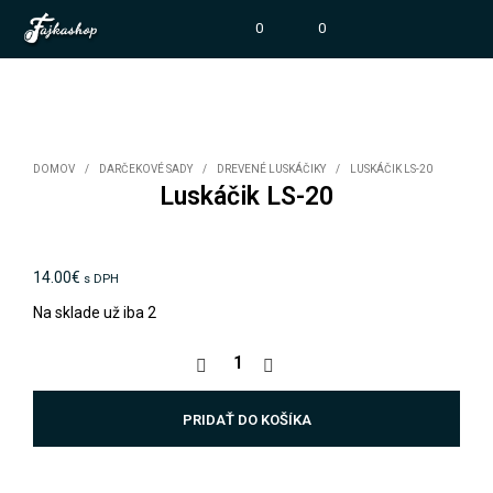
0
0
DOMOV
/
DARČEKOVÉ SADY
/
DREVENÉ LUSKÁČIKY
/
LUSKÁČIK LS-20
Luskáčik LS-20
14.00
€
s DPH
Na sklade už iba 2
PRIDAŤ DO KOŠÍKA