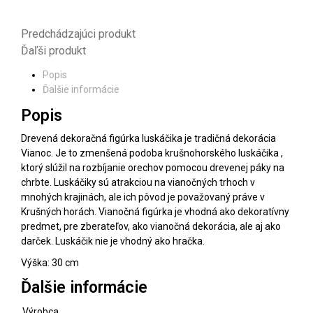
Predchádzajúci produkt
Ďaľši produkt
Popis
Ďalšie informácie
Popis
Drevená dekoračná figúrka luskáčika je tradičná dekorácia
Vianoc. Je to zmenšená podoba krušnohorského luskáčika ,
ktorý slúžil na rozbíjanie orechov pomocou drevenej páky na
chrbte. Luskáčiky sú atrakciou na vianočných trhoch v
mnohých krajinách, ale ich pôvod je považovaný práve v
Krušných horách. Vianočná figúrka je vhodná ako dekoratívny
predmet, pre zberateľov, ako vianočná dekorácia, ale aj ako
darček. Luskáčik nie je vhodný ako hračka.
Výška: 30 cm
Ďalšie informácie
Výrobca