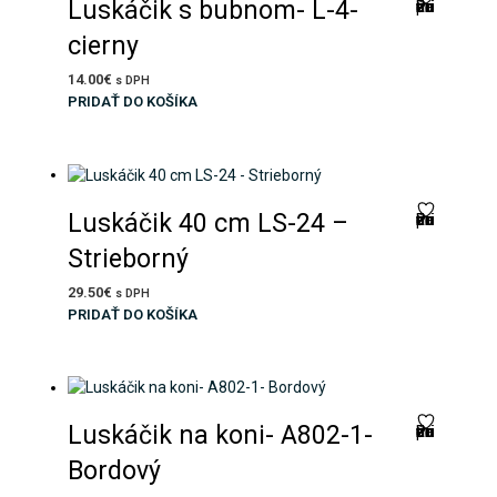
Luskáčik s bubnom- L-4-
Pridať do zoznamu prianí
cierny
14.00
€
s DPH
PRIDAŤ DO KOŠÍKA
Luskáčik 40 cm LS-24 –
Pridať do zoznamu prianí
Strieborný
29.50
€
s DPH
PRIDAŤ DO KOŠÍKA
Luskáčik na koni- A802-1-
Pridať do zoznamu prianí
Bordový