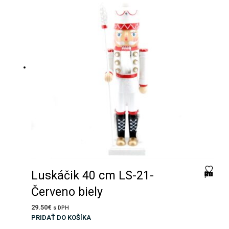
Luskáčik 40 cm LS-21-
Pridať do zoznamu prianí
Červeno biely
29.50
€
s DPH
PRIDAŤ DO KOŠÍKA