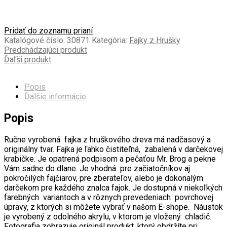
Pridať do zoznamu prianí
Katalógové číslo:
30871
Kategória:
Fajky z Hrušky
Predchádzajúci produkt
Ďaľši produkt
Popis
Ďalšie informácie
Popis
Ručne vyrobená fajka z hruškového dreva má nadčasový a
originálny tvar.
Fajka je ľahko čistiteľná, zabalená v darčekovej
krabičke. Je opatrená podpisom a pečaťou Mr. Brog a pekne
Vám sadne do dlane. Je vhodná pre začiatočníkov aj
pokročilých fajčiarov, pre zberateľov, alebo je dokonalým
darčekom pre každého znalca fajok. Je d
ostupná v niekoľkých
farebných variantoch a v rôznych prevedeniach povrchovej
úpravy, z ktorých si môžete vybrať v našom E-shope.
Náustok
je vyrobený z odolného akrylu, v ktorom je vložený chladič.
Fotografia zobrazuje originál produkt, ktorý obdržíte pri