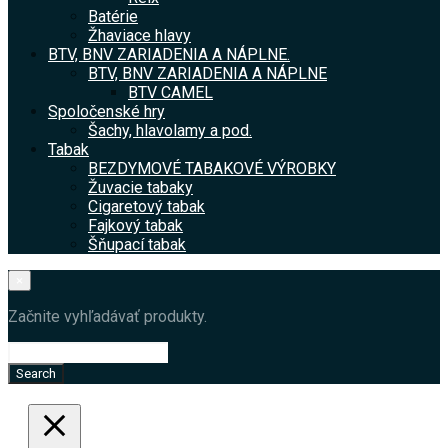
Batérie
Žhaviace hlavy
BTV, BNV ZARIADENIA A NÁPLNE.
BTV, BNV ZARIADENIA A NÁPLNE
BTV CAMEL
Spoločenské hry
Šachy, hlavolamy a pod.
Tabak
BEZDYMOVÉ TABAKOVÉ VÝROBKY
Žuvacie tabaky
Cigaretový tabak
Fajkový tabak
Šňupací tabak
×
Začnite vyhľadávať produkty.