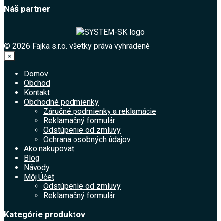
Náš partner
© 2026 Fajka s.r.o. všetky práva vyhradené
×
Domov
Obchod
Kontakt
Obchodné podmienky
Záručné podmienky a reklamácie
Reklamačný formulár
Odstúpenie od zmluvy
Ochrana osobných údajov
Ako nakupovať
Blog
Návody
Môj Účet
Odstúpenie od zmluvy
Reklamačný formulár
Kategórie produktov