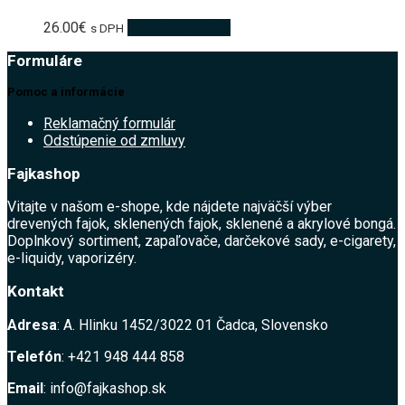
26.00
€
Pridať do košíka
s DPH
Formuláre
Pomoc a informácie
Reklamačný formulár
Odstúpenie od zmluvy
Fajkashop
Vitajte v našom e-shope, kde nájdete najväčší výber
drevených fajok, sklenených fajok, sklenené a akrylové bongá.
Doplnkový sortiment, zapaľovače, darčekové sady, e-cigarety,
e-liquidy, vaporizéry.
Kontakt
Adresa
: A. Hlinku 1452/3022 01 Čadca, Slovensko
Telefón
: +421 948 444 858
Email
: info@fajkashop.sk