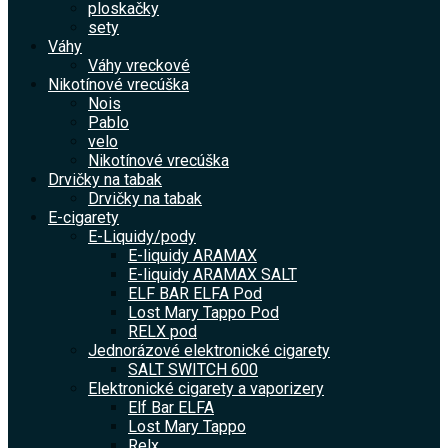
ploskačky
sety
Váhy
Váhy vreckové
Nikotínové vrecúška
Nois
Pablo
velo
Nikotínové vrecúška
Drvičky na tabak
Drvičky na tabak
E-cigarety
E-Liquidy/pody
E-liquidy ARAMAX
E-liquidy ARAMAX SALT
ELF BAR ELFA Pod
Lost Mary Tappo Pod
RELX pod
Jednorázové elektronické cigarety
SALT SWITCH 600
Elektronické cigarety a vaporizery
Elf Bar ELFA
Lost Mary Tappo
Relx