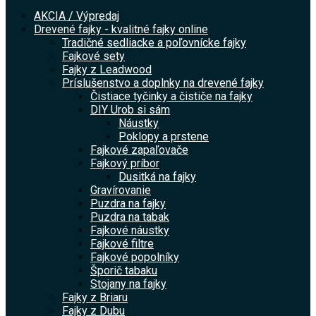
AKCIA / Výpredaj
Drevené fajky - kvalitné fajky online
Tradičné sedliacke a poľovnícke fajky
Fajkové sety
Fajky z Leadwood
Príslušenstvo a doplnky na drevené fajky
Čistiace tyčinky a čističe na fajky
DIY Urob si sám
Náustky
Poklopy a prstene
Fajkové zapaľovače
Fajkový príbor
Dusitká na fajky
Gravírovanie
Puzdra na fajky
Puzdra na tabak
Fajkové náustky
Fajkové filtre
Fajkové popolníky
Šporič tabaku
Stojany na fajky
Fajky z Briaru
Fajky z Dubu