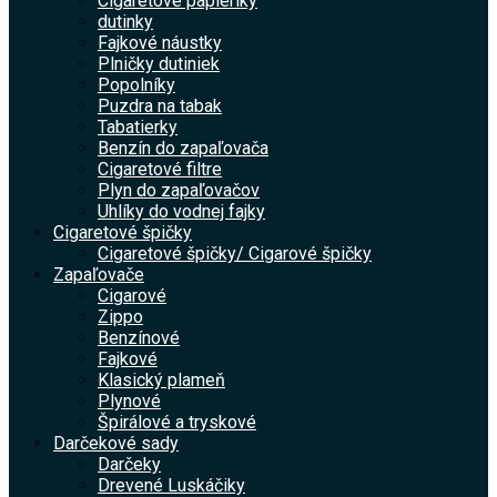
Cigaretové papieriky
dutinky
Fajkové náustky
Plničky dutiniek
Popolníky
Puzdra na tabak
Tabatierky
Benzín do zapaľovača
Cigaretové filtre
Plyn do zapaľovačov
Uhlíky do vodnej fajky
Cigaretové špičky
Cigaretové špičky/ Cigarové špičky
Zapaľovače
Cigarové
Zippo
Benzínové
Fajkové
Klasický plameň
Plynové
Špirálové a tryskové
Darčekové sady
Darčeky
Drevené Luskáčiky