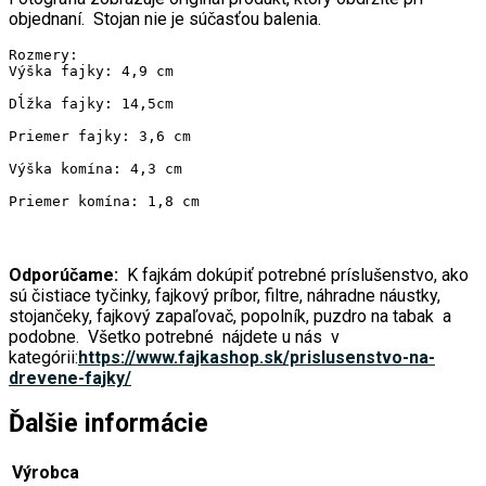
objednaní. Stojan nie je súčasťou balenia.
Rozmery: 
Výška fajky: 4,9 cm
Dĺžka fajky: 14,5cm
Priemer fajky: 3,6 cm
Výška komína: 4,3 cm
Priemer komína: 1,8 cm
Odporúčame:
K fajkám dokúpiť potrebné príslušenstvo, ako
sú čistiace tyčinky, fajkový príbor, filtre, náhradne náustky,
stojančeky, fajkový zapaľovač, popolník, puzdro na tabak a
podobne. Všetko potrebné nájdete u nás v
kategórii:
https://www.fajkashop.sk/prislusenstvo-na-
drevene-fajky/
Ďalšie informácie
Výrobca