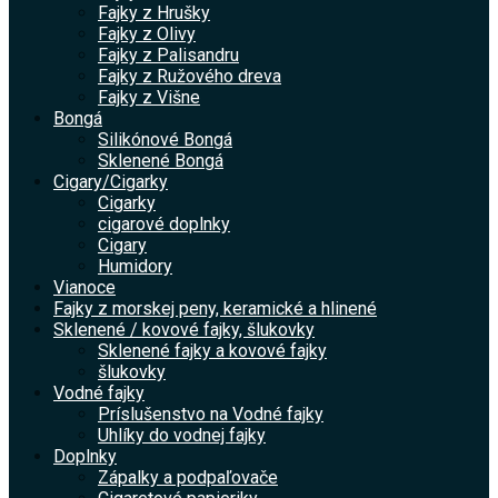
Fajky z Hrušky
Fajky z Olivy
Fajky z Palisandru
Fajky z Ružového dreva
Fajky z Višne
Bongá
Silikónové Bongá
Sklenené Bongá
Cigary/Cigarky
Cigarky
cigarové doplnky
Cigary
Humidory
Vianoce
Fajky z morskej peny, keramické a hlinené
Sklenené / kovové fajky, šlukovky
Sklenené fajky a kovové fajky
šlukovky
Vodné fajky
Príslušenstvo na Vodné fajky
Uhlíky do vodnej fajky
Doplnky
Zápalky a podpaľovače