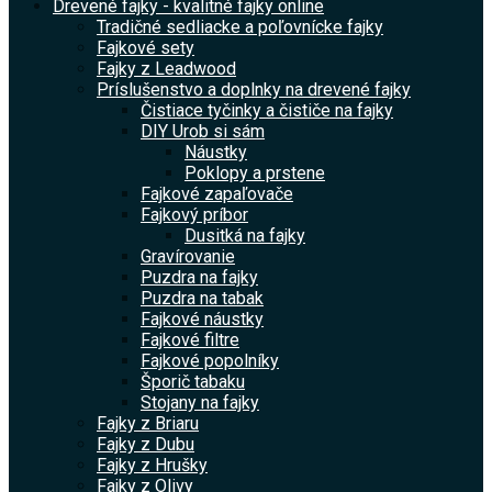
Drevené fajky - kvalitné fajky online
Tradičné sedliacke a poľovnícke fajky
Fajkové sety
Fajky z Leadwood
Príslušenstvo a doplnky na drevené fajky
Čistiace tyčinky a čističe na fajky
DIY Urob si sám
Náustky
Poklopy a prstene
Fajkové zapaľovače
Fajkový príbor
Dusitká na fajky
Gravírovanie
Puzdra na fajky
Puzdra na tabak
Fajkové náustky
Fajkové filtre
Fajkové popolníky
Šporič tabaku
Stojany na fajky
Fajky z Briaru
Fajky z Dubu
Fajky z Hrušky
Fajky z Olivy