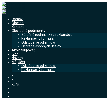
Domov
Obchod
Kontakt
Obchodné podmienky
Záručné podmienky a reklamácie
Reklamačný formulár
Odstúpenie od zmluvy
Ochrana osobných údajov
Ako nakupovať
Blog
Návody
Môj Účet
Odstúpenie od zmluvy
Reklamačný formulár
0
0
Košík