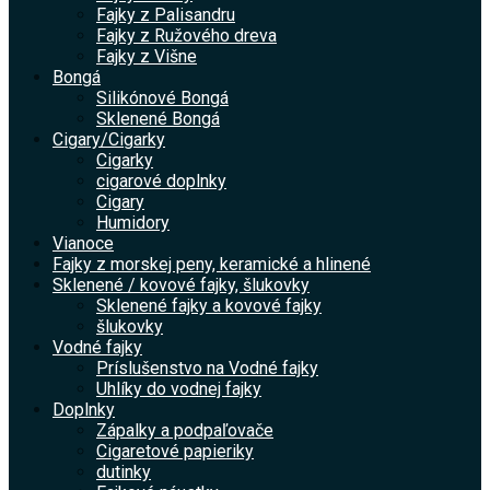
Fajky z Palisandru
Fajky z Ružového dreva
Fajky z Višne
Bongá
Silikónové Bongá
Sklenené Bongá
Cigary/Cigarky
Cigarky
cigarové doplnky
Cigary
Humidory
Vianoce
Fajky z morskej peny, keramické a hlinené
Sklenené / kovové fajky, šlukovky
Sklenené fajky a kovové fajky
šlukovky
Vodné fajky
Príslušenstvo na Vodné fajky
Uhlíky do vodnej fajky
Doplnky
Zápalky a podpaľovače
Cigaretové papieriky
dutinky