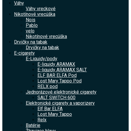
Váhy
Váhy vreckové
Nikotínové vrecúška
Nois
Pablo
velo
Nikotínové vrecúška
Drvičky na tabak
Drvičky na tabak
E-cigarety
E-Liquidy/pody
E-liquidy ARAMAX
E-liquidy ARAMAX SALT
ELF BAR ELFA Pod
Lost Mary Tappo Pod
RELX pod
Jednorázové elektronické cigarety
SALT SWITCH 600
Elektronické cigarety a vaporizery
Elf Bar ELFA
Lost Mary Tappo
Relx
Batérie
Žhaviace hlavy