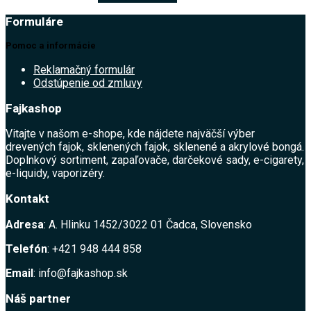
Formuláre
Pomoc a informácie
Reklamačný formulár
Odstúpenie od zmluvy
Fajkashop
Vitajte v našom e-shope, kde nájdete najväčší výber
drevených fajok, sklenených fajok, sklenené a akrylové bongá.
Doplnkový sortiment, zapaľovače, darčekové sady, e-cigarety,
e-liquidy, vaporizéry.
Kontakt
Adresa
: A. Hlinku 1452/3022 01 Čadca, Slovensko
Telefón
: +421 948 444 858
Email
: info@fajkashop.sk
Náš partner