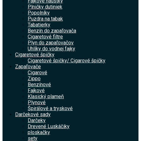
Fajkové náustky
Plničky dutiniek
Popolníky
Puzdra na tabak
Tabatierky
Benzín do zapaľovača
Cigaretové filtre
Plyn do zapaľovačov
Uhlíky do vodnej fajky
Cigaretové špičky
Cigaretové špičky/ Cigarové špičky
Zapaľovače
Cigarové
Zippo
Benzínové
Fajkové
Klasický plameň
Plynové
Špirálové a tryskové
Darčekové sady
Darčeky
Drevené Luskáčiky
ploskačky
sety