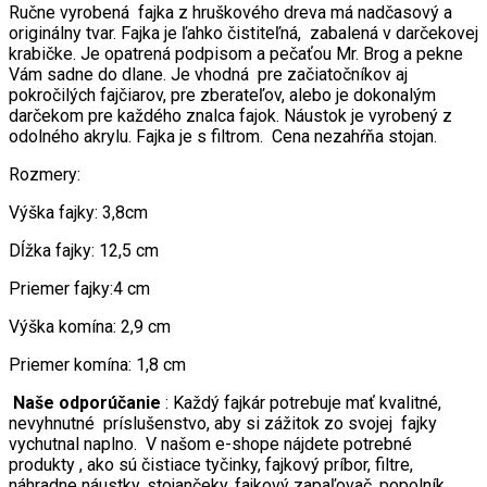
Ručne vyrobená fajka z hruškového dreva má nadčasový a
originálny tvar. Fajka je ľahko čistiteľná, zabalená v darčekovej
krabičke. Je opatrená podpisom a pečaťou Mr. Brog a pekne
Vám sadne do dlane. Je vhodná pre začiatočníkov aj
pokročilých fajčiarov, pre zberateľov, alebo je dokonalým
darčekom pre každého znalca fajok. Náustok je vyrobený z
odolného akrylu. Fajka je s filtrom. Cena nezahŕňa stojan.
Rozmery:
Výška fajky: 3,8cm
Dĺžka fajky: 12,5 cm
Priemer fajky:4 cm
Výška komína: 2,9 cm
Priemer komína: 1,8 cm
Naše odporúčanie
: Každý fajkár potrebuje mať kvalitné,
nevyhnutné príslušenstvo, aby si zážitok zo svojej fajky
vychutnal naplno. V našom e-shope nájdete potrebné
produkty , ako sú čistiace tyčinky, fajkový príbor, filtre,
náhradne náustky, stojančeky, fajkový zapaľovač, popolník,