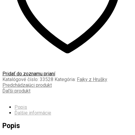
Pridať do zoznamu prianí
Katalógové číslo:
33528
Kategória:
Fajky z Hrušky
Predchádzajúci produkt
Ďaľši produkt
Popis
Ďalšie informácie
Popis