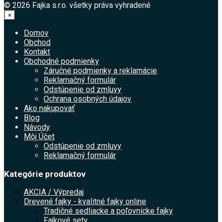
© 2026 Fajka s.r.o. všetky práva vyhradené
×
Domov
Obchod
Kontakt
Obchodné podmienky
Záručné podmienky a reklamácie
Reklamačný formulár
Odstúpenie od zmluvy
Ochrana osobných údajov
Ako nakupovať
Blog
Návody
Môj Účet
Odstúpenie od zmluvy
Reklamačný formulár
Kategórie produktov
AKCIA / Výpredaj
Drevené fajky - kvalitné fajky online
Tradičné sedliacke a poľovnícke fajky
Fajkové sety