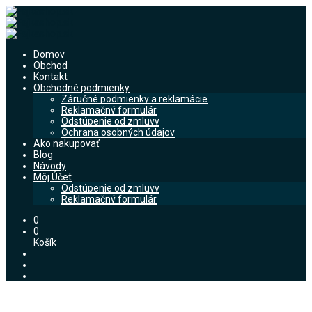
Domov
Obchod
Kontakt
Obchodné podmienky
Záručné podmienky a reklamácie
Reklamačný formulár
Odstúpenie od zmluvy
Ochrana osobných údajov
Ako nakupovať
Blog
Návody
Môj Účet
Odstúpenie od zmluvy
Reklamačný formulár
0
0
Košík