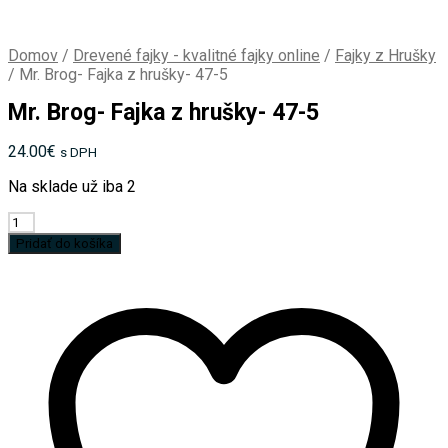
Domov
/
Drevené fajky - kvalitné fajky online
/
Fajky z Hrušky
/
Mr. Brog- Fajka z hrušky- 47-5
Mr. Brog- Fajka z hrušky- 47-5
24.00
€
s DPH
Na sklade už iba 2
množstvo
Mr.
Pridať do košíka
Brog-
Fajka
z
hrušky-
47-
5