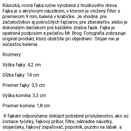
Klasická, rovná fajka ručne vyrobená z hruškového dreva.
Fajka je s akrylovým náustkom, v ktorom je vložený filter s
priemerom 9 mm, balená v krabičke. Je vhodná pre
začiatočníkov aj pokročilých fajčiarov, pre zberateľov, alebo je
dokonalým darčekom pre každého znalca fajok. F
ajka je
opatrená podpisom a pečaťou Mr. Brog.
Fotografia zobrazuje
originál produkt, ktorý obdržíte pri objednaní. Stojan nie je
súčasťou balenia.
Rozmery:
Výška fajky: 4,2 cm
Dĺžka fajky: 14 cm
Priemer fajky: 3,5 cm
Výška komína: 3,3 cm
Priemer komína: 1,8 cm
K fajkám odporúčame dokúpiť potrebné príslušenstvo, ako sú
čistiace tyčinky, fajkový príbor, filtre, náhradne náustky,
stojančeky, fajkový zapaľovač, popolník, puzdro na tabak a