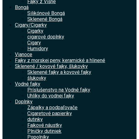
Fajky z Višne
Bongá
Silikónové Bongá
Sklenené Bongá
Cigary/Cigarky
Cigarky
cigarové doplnky
Cigary
Humidory
Vianoce
Fajky z morskej peny, keramické a hlinené
Sklenené / kovové fajky, šlukovky
Sklenené fajky a kovové fajky
šlukovky
Vodné fajky
Príslušenstvo na Vodné fajky
Uhlíky do vodnej fajky
Doplnky
Zápalky a podpaľovače
Cigaretové papieriky
dutinky
Fajkové náustky
Plničky dutiniek
Popolníky