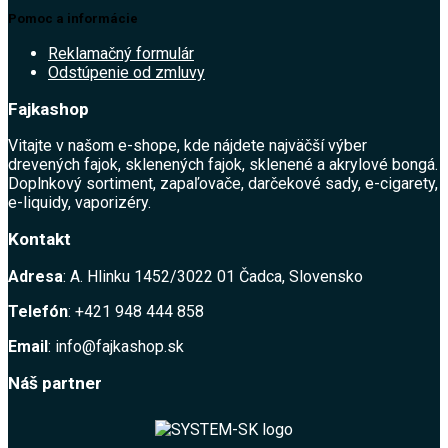
Pomoc a informácie
Reklamačný formulár
Odstúpenie od zmluvy
Fajkashop
Vitajte v našom e-shope, kde nájdete najväčší výber
drevených fajok, sklenených fajok, sklenené a akrylové bongá.
Doplnkový sortiment, zapaľovače, darčekové sady, e-cigarety,
e-liquidy, vaporizéry.
Kontakt
Adresa
: A. Hlinku 1452/3022 01 Čadca, Slovensko
Telefón
: +421 948 444 858
Email
: info@fajkashop.sk
Náš partner