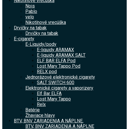
Nikotínové vrecúška
Nois
Pablo
velo
Nikotínové vrecúška
Drvičky na tabak
Drvičky na tabak
E-cigarety
E-Liquidy/pody
E-liquidy ARAMAX
E-liquidy ARAMAX SALT
ELF BAR ELFA Pod
Lost Mary Tappo Pod
RELX pod
Jednorázové elektronické cigarety
SALT SWITCH 600
Elektronické cigarety a vaporizery
Elf Bar ELFA
Lost Mary Tappo
Relx
Batérie
Žhaviace hlavy
BTV, BNV ZARIADENIA A NÁPLNE.
BTV, BNV ZARIADENIA A NÁPLNE