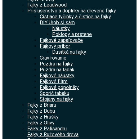
Fajky z Leadwood
Príslušenstvo a doplnky na drevené fajky
Čistiace tyčinky a čističe na fajky
DIY Urob si sám
Náustky
Poklopy a prstene
Fajkové zapaľovače
Fajkový príbor
Dusitká na fajky
Gravírovanie
Puzdra na fajky
Puzdra na tabak
Fajkové náustky
Fajkové filtre
Fajkové popolníky
Šporič tabaku
Stojany na fajky
Fajky z Briaru
Fajky z Dubu
Fajky z Hrušky
Fajky z Olivy
Fajky z Palisandru
Fajky z Ružového dreva