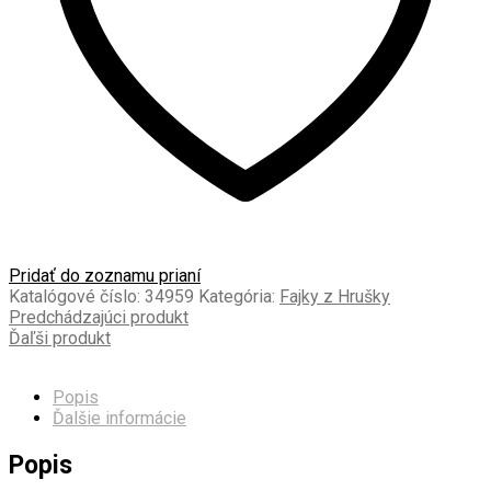
Pridať do zoznamu prianí
Katalógové číslo:
34959
Kategória:
Fajky z Hrušky
Predchádzajúci produkt
Ďaľši produkt
Popis
Ďalšie informácie
Popis