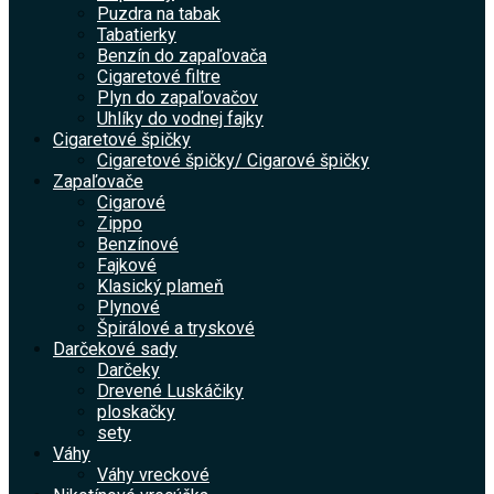
Puzdra na tabak
Tabatierky
Benzín do zapaľovača
Cigaretové filtre
Plyn do zapaľovačov
Uhlíky do vodnej fajky
Cigaretové špičky
Cigaretové špičky/ Cigarové špičky
Zapaľovače
Cigarové
Zippo
Benzínové
Fajkové
Klasický plameň
Plynové
Špirálové a tryskové
Darčekové sady
Darčeky
Drevené Luskáčiky
ploskačky
sety
Váhy
Váhy vreckové