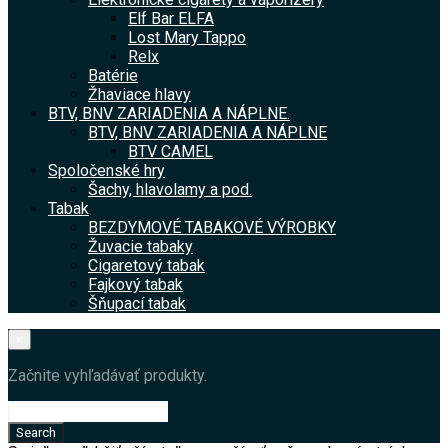
Elf Bar ELFA
Lost Mary Tappo
Relx
Batérie
Žhaviace hlavy
BTV, BNV ZARIADENIA A NÁPLNE.
BTV, BNV ZARIADENIA A NÁPLNE
BTV CAMEL
Spoločenské hry
Šachy, hlavolamy a pod.
Tabak
BEZDYMOVÉ TABAKOVÉ VÝROBKY
Žuvacie tabaky
Cigaretový tabak
Fajkový tabak
Šňupací tabak
×
Začnite vyhľadávať produkty.