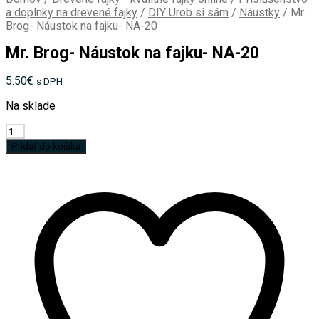
a doplnky na drevené fajky
/
DIY Urob si sám
/
Náustky
/
Mr.
Brog- Náustok na fajku- NA-20
Mr. Brog- Náustok na fajku- NA-20
5.50
€
s DPH
Na sklade
množstvo
Mr.
Pridať do košíka
Brog-
Náustok
na
fajku-
NA-
20