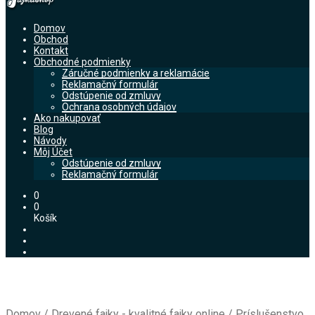
Domov
Obchod
Kontakt
Obchodné podmienky
Záručné podmienky a reklamácie
Reklamačný formulár
Odstúpenie od zmluvy
Ochrana osobných údajov
Ako nakupovať
Blog
Návody
Môj Účet
Odstúpenie od zmluvy
Reklamačný formulár
0
0
Košík
Domov
/
Drevené fajky - kvalitné fajky online
/
Príslušenstvo