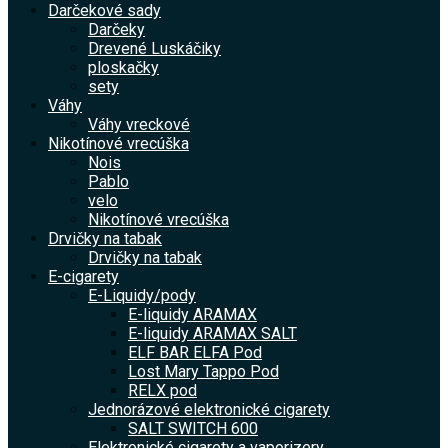
Darčekové sady
Darčeky
Drevené Luskáčiky
ploskačky
sety
Váhy
Váhy vreckové
Nikotínové vrecúška
Nois
Pablo
velo
Nikotínové vrecúška
Drvičky na tabak
Drvičky na tabak
E-cigarety
E-Liquidy/pody
E-liquidy ARAMAX
E-liquidy ARAMAX SALT
ELF BAR ELFA Pod
Lost Mary Tappo Pod
RELX pod
Jednorázové elektronické cigarety
SALT SWITCH 600
Elektronické cigarety a vaporizery