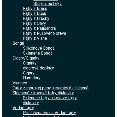
Stojany na fajky
Fajky z Briaru
Fajky z Dubu
Fajky z Hrušky
Fajky z Olivy
Fajky z Palisandru
Fajky z Ružového dreva
Fajky z Višne
Bongá
Silikónové Bongá
Sklenené Bongá
Cigary/Cigarky
Cigarky
cigarové doplnky
Cigary
Humidory
Vianoce
Fajky z morskej peny, keramické a hlinené
Sklenené / kovové fajky, šlukovky
Sklenené fajky a kovové fajky
šlukovky
Vodné fajky
Príslušenstvo na Vodné fajky