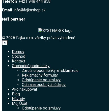
Telefón
: +421 948 444 858
Email
: info@fajkashop.sk
Náš partner
© 2026 Fajka s.r.o. všetky práva vyhradené
×
Domov
Obchod
Kontakt
Obchodné podmienky
Záručné podmienky a reklamácie
Reklamačný formulár
Odstúpenie od zmluvy
Ochrana osobných údajov
Ako nakupovať
Blog
Návody
Môj Účet
Odstúpenie od zmluvy