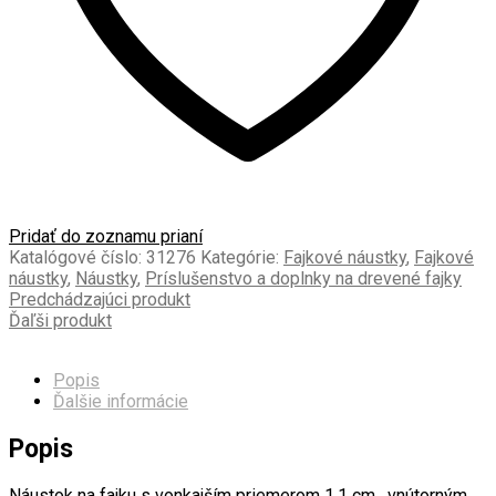
Pridať do zoznamu prianí
Katalógové číslo:
31276
Kategórie:
Fajkové náustky
,
Fajkové
náustky
,
Náustky
,
Príslušenstvo a doplnky na drevené fajky
Predchádzajúci produkt
Ďaľši produkt
Popis
Ďalšie informácie
Popis
Náustok na fajku s vonkajším priemerom 1,1 cm , vnútorným