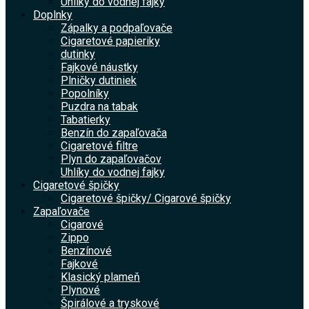
Uhlíky do vodnej fajky
Doplnky
Zápalky a podpaľovače
Cigaretové papieriky
dutinky
Fajkové náustky
Plničky dutiniek
Popolníky
Puzdra na tabak
Tabatierky
Benzín do zapaľovača
Cigaretové filtre
Plyn do zapaľovačov
Uhlíky do vodnej fajky
Cigaretové špičky
Cigaretové špičky/ Cigarové špičky
Zapaľovače
Cigarové
Zippo
Benzínové
Fajkové
Klasický plameň
Plynové
Špirálové a tryskové