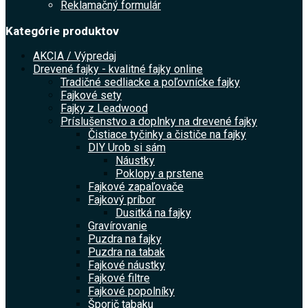
Reklamačný formulár
Kategórie produktov
AKCIA / Výpredaj
Drevené fajky - kvalitné fajky online
Tradičné sedliacke a poľovnícke fajky
Fajkové sety
Fajky z Leadwood
Príslušenstvo a doplnky na drevené fajky
Čistiace tyčinky a čističe na fajky
DIY Urob si sám
Náustky
Poklopy a prstene
Fajkové zapaľovače
Fajkový príbor
Dusitká na fajky
Gravírovanie
Puzdra na fajky
Puzdra na tabak
Fajkové náustky
Fajkové filtre
Fajkové popolníky
Šporič tabaku