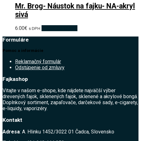
Mr. Brog- Náustok na fajku- NA-akryl
sivá
6.00
€
Pridať do košíka
s DPH
Formuláre
Pomoc a informácie
Reklamačný formulár
Odstúpenie od zmluvy
Fajkashop
Vitajte v našom e-shope, kde nájdete najväčší výber
drevených fajok, sklenených fajok, sklenené a akrylové bongá.
Doplnkový sortiment, zapaľovače, darčekové sady, e-cigarety,
e-liquidy, vaporizéry.
Kontakt
Adresa
: A. Hlinku 1452/3022 01 Čadca, Slovensko