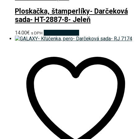
Ploskačka, štamperlíky- Darčeková
sada- HT-2887-8- Jeleň
14.00
€
Pridať do košíka
s DPH