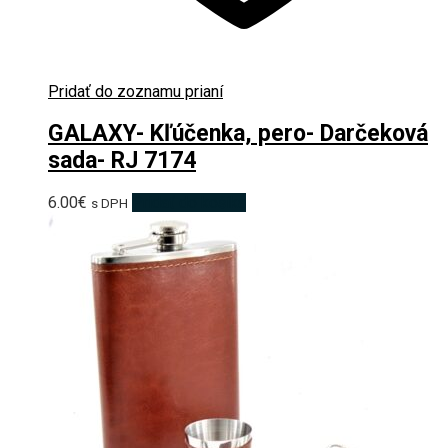
Pridať do zoznamu prianí
GALAXY- Kľúčenka, pero- Darčeková
sada- RJ 7174
6.00
€
Pridať do košíka
s DPH