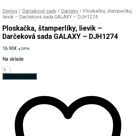
Domov
/
Darčekové sady
/
Darčeky
/
Ploskačka, štamperlíky,
lievik – Darčeková sada GALAXY – DJH1274
Ploskačka, štamperlíky, lievik –
Darčeková sada GALAXY – DJH1274
16.90
€
s DPH
Na sklade
množstvo
Ploskačka,
Pridať do košíka
štamperlíky,
lievik
-
Darčeková
sada
GALAXY
-
DJH1274