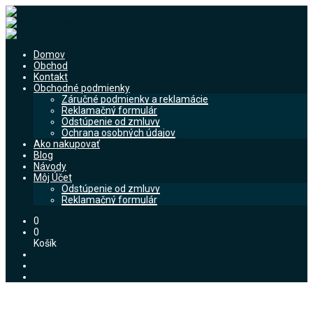
Domov
Obchod
Kontakt
Obchodné podmienky
Záručné podmienky a reklamácie
Reklamačný formulár
Odstúpenie od zmluvy
Ochrana osobných údajov
Ako nakupovať
Blog
Návody
Môj Účet
Odstúpenie od zmluvy
Reklamačný formulár
0
0
Košík