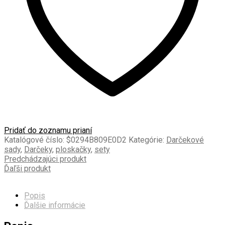
Pridať do zoznamu prianí
Katalógové číslo:
$0294B809E0D2
Kategórie:
Darčekové
sady
,
Darčeky
,
ploskačky
,
sety
Predchádzajúci produkt
Ďaľši produkt
Popis
Ďalšie informácie