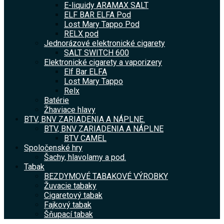
E-liquidy ARAMAX SALT
ELF BAR ELFA Pod
Lost Mary Tappo Pod
RELX pod
Jednorázové elektronické cigarety
SALT SWITCH 600
Elektronické cigarety a vaporizery
Elf Bar ELFA
Lost Mary Tappo
Relx
Batérie
Žhaviace hlavy
BTV, BNV ZARIADENIA A NÁPLNE.
BTV, BNV ZARIADENIA A NÁPLNE
BTV CAMEL
Spoločenské hry
Šachy, hlavolamy a pod.
Tabak
BEZDYMOVÉ TABAKOVÉ VÝROBKY
Žuvacie tabaky
Cigaretový tabak
Fajkový tabak
Šňupací tabak