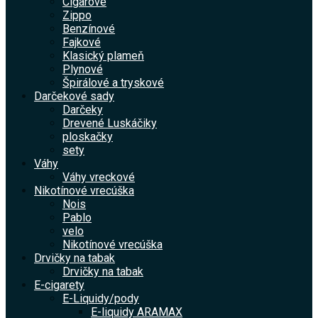
Cigarové
Zippo
Benzínové
Fajkové
Klasický plameň
Plynové
Špirálové a tryskové
Darčekové sady
Darčeky
Drevené Luskáčiky
ploskačky
sety
Váhy
Váhy vreckové
Nikotínové vrecúška
Nois
Pablo
velo
Nikotínové vrecúška
Drvičky na tabak
Drvičky na tabak
E-cigarety
E-Liquidy/pody
E-liquidy ARAMAX