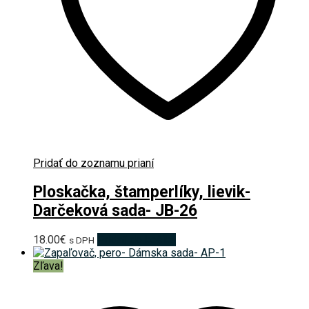
Pridať do zoznamu prianí
Ploskačka, štamperlíky, lievik-
Darčeková sada- JB-26
18.00
€
Pridať do košíka
s DPH
Zľava!