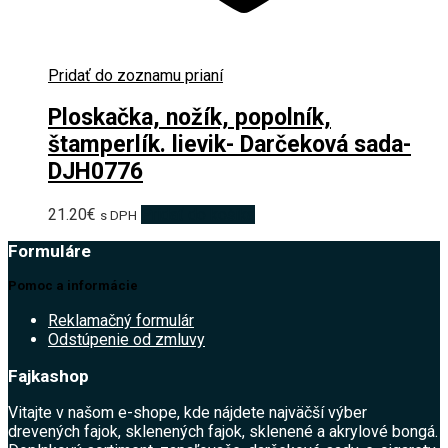
Pridať do zoznamu prianí
Ploskačka, nožík, popolník,
štamperlík. lievik- Darčeková sada-
DJH0776
21.20
€
Pridať do košíka
s DPH
Formuláre
Pomoc a informácie
Reklamačný formulár
Odstúpenie od zmluvy
Fajkashop
Vitajte v našom e-shope, kde nájdete najväčší výber
drevených fajok, sklenených fajok, sklenené a akrylové bongá.