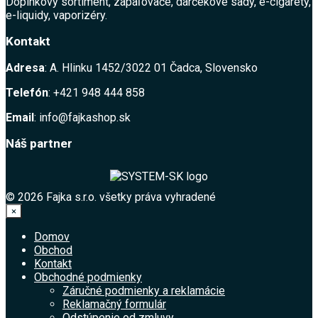
Doplnkový sortiment, zapaľovače, darčekové sady, e-cigarety,
e-liquidy, vaporizéry.
Kontakt
Adresa
: A. Hlinku 1452/3022 01 Čadca, Slovensko
Telefón
: +421 948 444 858
Email
: info@fajkashop.sk
Náš partner
© 2026 Fajka s.r.o. všetky práva vyhradené
×
Domov
Obchod
Kontakt
Obchodné podmienky
Záručné podmienky a reklamácie
Reklamačný formulár
Odstúpenie od zmluvy