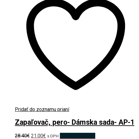
Pridať do zoznamu prianí
Zapaľovač, pero- Dámska sada- AP-1
Pôvodná
Aktuálna
28.40
€
21.00
€
Pridať do košíka
s DPH