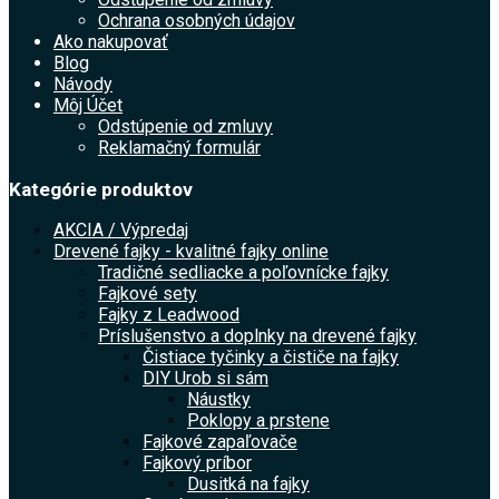
Ochrana osobných údajov
Ako nakupovať
Blog
Návody
Môj Účet
Odstúpenie od zmluvy
Reklamačný formulár
Kategórie produktov
AKCIA / Výpredaj
Drevené fajky - kvalitné fajky online
Tradičné sedliacke a poľovnícke fajky
Fajkové sety
Fajky z Leadwood
Príslušenstvo a doplnky na drevené fajky
Čistiace tyčinky a čističe na fajky
DIY Urob si sám
Náustky
Poklopy a prstene
Fajkové zapaľovače
Fajkový príbor
Dusitká na fajky