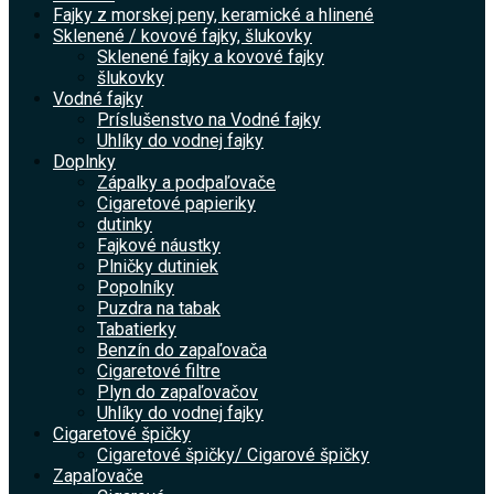
Fajky z morskej peny, keramické a hlinené
Sklenené / kovové fajky, šlukovky
Sklenené fajky a kovové fajky
šlukovky
Vodné fajky
Príslušenstvo na Vodné fajky
Uhlíky do vodnej fajky
Doplnky
Zápalky a podpaľovače
Cigaretové papieriky
dutinky
Fajkové náustky
Plničky dutiniek
Popolníky
Puzdra na tabak
Tabatierky
Benzín do zapaľovača
Cigaretové filtre
Plyn do zapaľovačov
Uhlíky do vodnej fajky
Cigaretové špičky
Cigaretové špičky/ Cigarové špičky
Zapaľovače