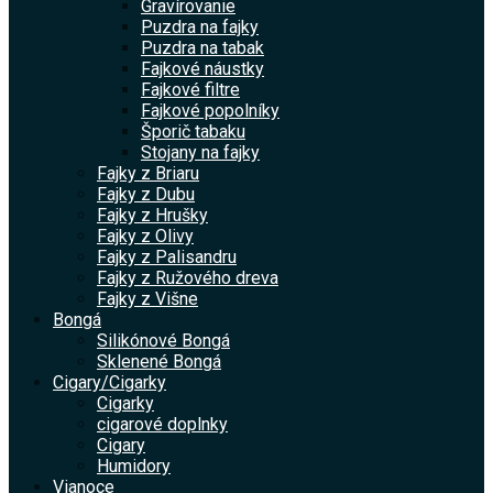
Gravírovanie
Puzdra na fajky
Puzdra na tabak
Fajkové náustky
Fajkové filtre
Fajkové popolníky
Šporič tabaku
Stojany na fajky
Fajky z Briaru
Fajky z Dubu
Fajky z Hrušky
Fajky z Olivy
Fajky z Palisandru
Fajky z Ružového dreva
Fajky z Višne
Bongá
Silikónové Bongá
Sklenené Bongá
Cigary/Cigarky
Cigarky
cigarové doplnky
Cigary
Humidory
Vianoce