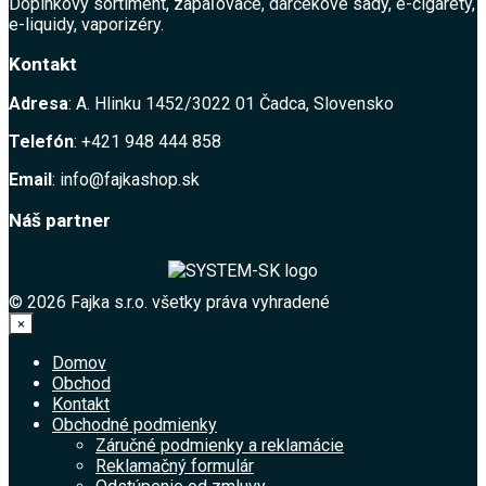
Doplnkový sortiment, zapaľovače, darčekové sady, e-cigarety,
e-liquidy, vaporizéry.
Kontakt
Adresa
: A. Hlinku 1452/3022 01 Čadca, Slovensko
Telefón
: +421 948 444 858
Email
: info@fajkashop.sk
Náš partner
© 2026 Fajka s.r.o. všetky práva vyhradené
×
Domov
Obchod
Kontakt
Obchodné podmienky
Záručné podmienky a reklamácie
Reklamačný formulár