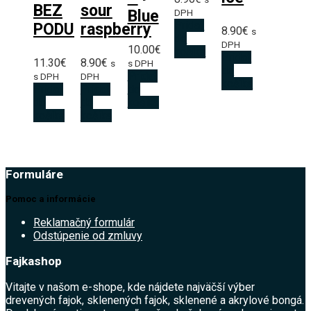
BEZ
sour
Blue
DPH
Pridať
PODU
raspberry
8.90
€
s
do
DPH
10.00
€
košíka
Pridať
11.30
€
8.90
€
s
s DPH
do
Pridať
s DPH
DPH
košíka
Pridať
Pridať
do
do
do
košíka
košíka
košíka
Formuláre
Pomoc a informácie
Reklamačný formulár
Odstúpenie od zmluvy
Fajkashop
Vitajte v našom e-shope, kde nájdete najväčší výber
drevených fajok, sklenených fajok, sklenené a akrylové bongá.