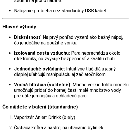
sedení na jedno nabitie.
Nabíjanie prebieha cez štandardný USB kábel.
Hlavné výhody
Diskrétnosť:
Na prvý pohľad vyzerá ako bežný nápoj,
čo je ideálne na použitie vonku.
Izolovaná cesta vzduchu:
Para neprechádza okolo
elektroniky, čo zvyšuje bezpečnosť a kvalitu chuti.
Jednoduché ovládanie:
Intuitívne tlačidlá a jasný
displej uľahčujú manipuláciu aj začiatočníkom.
Vodná filtrácia (voliteľné):
Mnohé verzie tohto modelu
umožňujú pridať do hornej časti malé množstvo vody
pre ešte jemnejšiu a ochladenú paru.
Čo nájdete v balení (štandardne)
Vaporizér Anlerr Drinkk (biely)
Čistiaca kefka a nástroj na utláčanie byliniek