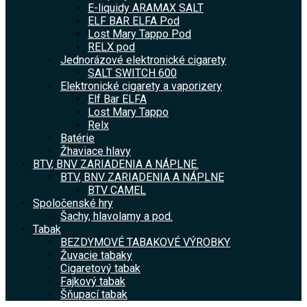
E-liquidy ARAMAX SALT
ELF BAR ELFA Pod
Lost Mary Tappo Pod
RELX pod
Jednorázové elektronické cigarety
SALT SWITCH 600
Elektronické cigarety a vaporizery
Elf Bar ELFA
Lost Mary Tappo
Relx
Batérie
Žhaviace hlavy
BTV, BNV ZARIADENIA A NÁPLNE.
BTV, BNV ZARIADENIA A NÁPLNE
BTV CAMEL
Spoločenské hry
Šachy, hlavolamy a pod.
Tabak
BEZDYMOVÉ TABAKOVÉ VÝROBKY
Žuvacie tabaky
Cigaretový tabak
Fajkový tabak
Šňupací tabak