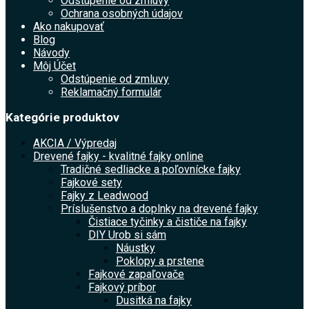
Odstúpenie od zmluvy
Ochrana osobných údajov
Ako nakupovať
Blog
Návody
Môj Účet
Odstúpenie od zmluvy
Reklamačný formulár
Kategórie produktov
AKCIA / Výpredaj
Drevené fajky - kvalitné fajky online
Tradičné sedliacke a poľovnícke fajky
Fajkové sety
Fajky z Leadwood
Príslušenstvo a doplnky na drevené fajky
Čistiace tyčinky a čističe na fajky
DIY Urob si sám
Náustky
Poklopy a prstene
Fajkové zapaľovače
Fajkový príbor
Dusitká na fajky