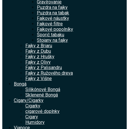
Gravírovanie
Puzdra na fajky
Puzdra na tabak
Fajkové náustky
Fajkové filtre
Fajkové popolníky
Šporič tabaku
Stojany na fajky
Fajky z Briaru
Fajky z Dubu
Fajky z Hrušky
Fajky z Olivy
Fajky z Palisandru
Fajky z Ružového dreva
Fajky z Višne
Bongá
Silikónové Bongá
Sklenené Bongá
Cigary/Cigarky
Cigarky
cigarové doplnky
Cigary
Humidory
Vianoce