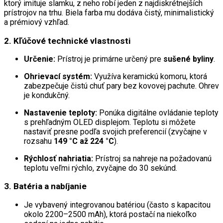
ktorý imituje slamku, z neho robí jeden z najdiskrétnejších
prístrojov na trhu. Biela farba mu dodáva čistý, minimalistický
a prémiový vzhľad.
2. Kľúčové technické vlastnosti
Určenie:
Prístroj je primárne určený pre
sušené byliny
.
Ohrievací systém:
Využíva keramickú komoru, ktorá
zabezpečuje čistú chuť pary bez kovovej pachute. Ohrev
je kondukčný.
Nastavenie teploty:
Ponúka digitálne ovládanie teploty
s prehľadným OLED displejom. Teplotu si môžete
nastaviť presne podľa svojich preferencií (zvyčajne v
rozsahu
149 °C až 224 °C
).
Rýchlosť nahriatia:
Prístroj sa nahreje na požadovanú
teplotu veľmi rýchlo, zvyčajne do 30 sekúnd.
3. Batéria a nabíjanie
Je vybavený integrovanou batériou (často s kapacitou
okolo 2200–2500 mAh), ktorá postačí na niekoľko