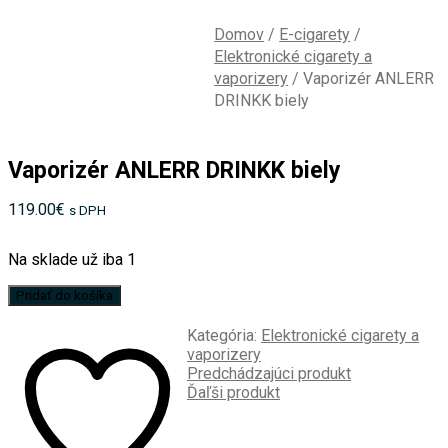
Domov
/
E-cigarety
/
Elektronické cigarety a
vaporizery
/
Vaporizér ANLERR
DRINKK biely
Vaporizér ANLERR DRINKK biely
119.00
€
s DPH
Na sklade už iba 1
množstvo
Pridať do košíka
Vaporizér
ANLERR
Kategória:
Elektronické cigarety a
DRINKK
vaporizery
biely
Predchádzajúci produkt
Ďaľši produkt