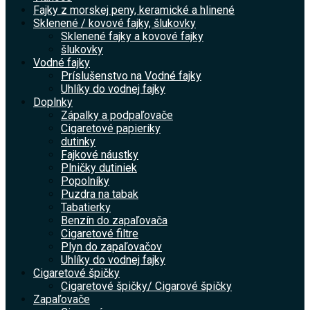
Fajky z morskej peny, keramické a hlinené
Sklenené / kovové fajky, šlukovky
Sklenené fajky a kovové fajky
šlukovky
Vodné fajky
Príslušenstvo na Vodné fajky
Uhlíky do vodnej fajky
Doplnky
Zápalky a podpaľovače
Cigaretové papieriky
dutinky
Fajkové náustky
Plničky dutiniek
Popolníky
Puzdra na tabak
Tabatierky
Benzín do zapaľovača
Cigaretové filtre
Plyn do zapaľovačov
Uhlíky do vodnej fajky
Cigaretové špičky
Cigaretové špičky/ Cigarové špičky
Zapaľovače