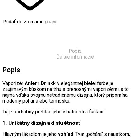
Pridať do zoznamu prianí
Popis
Ďalšie informácie
Popis
Vaporizér
Anlerr Drinkk
v elegantnej bielej farbe je
zaujímavým kúskom na trhu s prenosnými vaporizérmi, a to
najmä vďaka svojmu netradičnému dizajnu, ktorý pripomína
moderný pohár alebo termosku.
Tu je podrobný prehľad jeho vlastností a funkcií:
1. Unikátny dizajn a diskrétnosť
Hlavným lákadlom je jeho
vzhľad
. Tvar „pohára“ s náustkom,