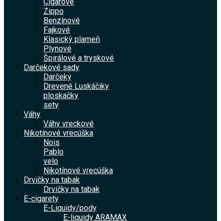
Cigarové
Zippo
Benzínové
Fajkové
Klasický plameň
Plynové
Špirálové a tryskové
Darčekové sady
Darčeky
Drevené Luskáčiky
ploskačky
sety
Váhy
Váhy vreckové
Nikotínové vrecúška
Nois
Pablo
velo
Nikotínové vrecúška
Drvičky na tabak
Drvičky na tabak
E-cigarety
E-Liquidy/pody
E-liquidy ARAMAX