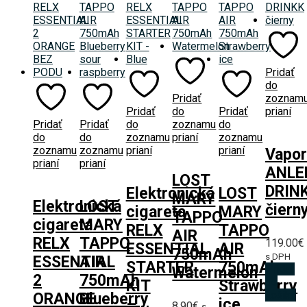
Pridať
do
Pridať
zoznam
Pridať
do
Pridať
prianí
Pridať
Pridať
do
zoznamu
do
do
do
zoznamu
prianí
zoznamu
zoznamu
zoznamu
prianí
prianí
Vapor
prianí
prianí
ANLE
LOST
DRIN
Elektronická
LOST
MARY
Elektronická
LOST
čiern
cigareta
MARY
TAPPO
cigareta
MARY
RELX
TAPPO
AIR
RELX
TAPPO
119.00
€
ESSENTIAL
AIR
750mAh
s DPH
ESSENTIAL
AIR
STARTER
750mAh
Pridať
Watermelon
2
750mAh
do
KIT
Strawberry
košíka
ORANGE
Blueberry
–
ice
8.90
€
s